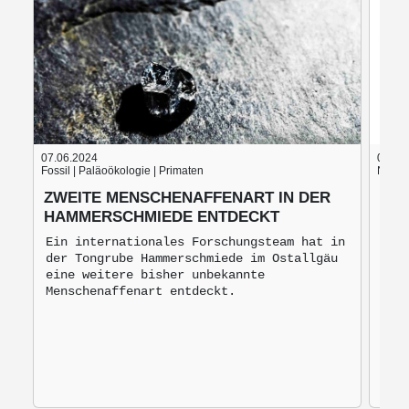
07.06.2024
05.06
Fossil | Paläoökologie | Primaten
Nach d
ZWEITE MENSCHENAFFENART IN DER
BLU
HAMMERSCHMIEDE ENTDECKT
BRO
MO
Ein internationales Forschungsteam hat in
der Tongrube Hammerschmiede im Ostallgäu
Bro
eine weitere bisher unbekannte
mon
Menschenaffenart entdeckt.
zur