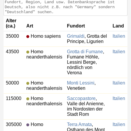
Fundort, Region, Land usw. Datenbanksprache ist
Deutsch, also nicht z.B. nach "Germany" sondern
"Deutschland" suchen.
Alter
(ca.)
Art
Fundort
Land
35000
Homo sapiens
Grimaldi
, Grotta del
Italien
Principe, Ligurien
43500
Homo
Grotta di Fumane
,
Italien
neanderthalensis
Fumane Höhle,
Lessini Berge,
nördlich von
Verona
50000
Homo
Monti Lessini
,
Italien
neanderthalensis
Venetien
115000
Homo
Saccopastore
,
Italien
neanderthalensis
Valle del Anienne,
im Nordosten der
Stadt Rom
305000
Homo
Terra Amata
,
Italien
Osthang des Mont