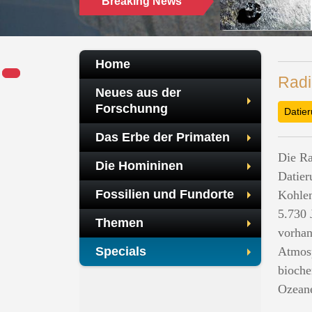
Breaking News
Home
Radi
Neues aus der
Forschunng
Datie
Das Erbe der Primaten
Die Ra
Die Homininen
Datier
Fossilien und Fundorte
Kohlen
5.730 
Themen
vorha
Specials
Atmosp
bioche
Ozeane