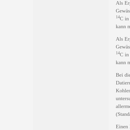
Als Er
Gewäss
14
C in
kann m
Als Er
Gewäss
14
C in
kann m
Bei di
Datier
Kohlen
unters
allerm
(Stand
Einen 