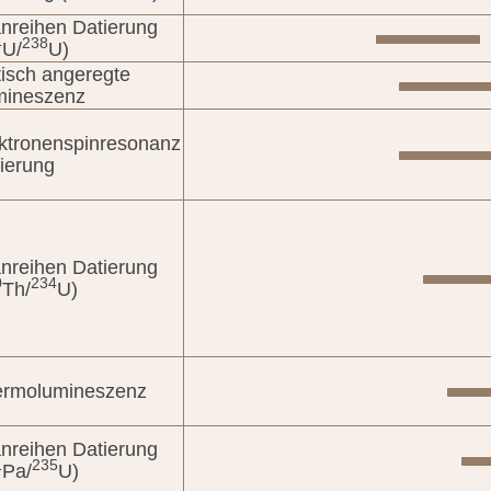
nreihen Datierung
4
238
U/
U)
isch angeregte
mineszenz
ktronenspinresonanz
ierung
nreihen Datierung
0
234
Th/
U)
ermolumineszenz
nreihen Datierung
1
235
Pa/
U)