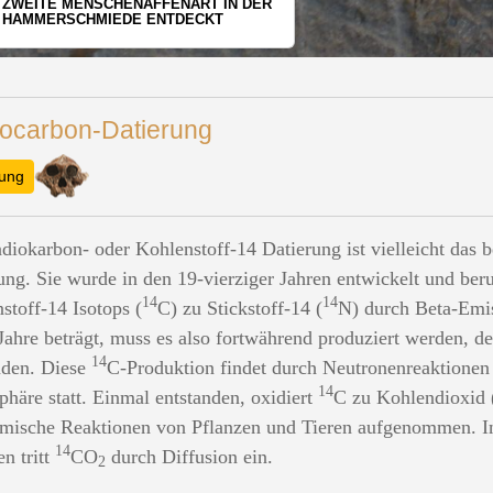
WER HAT DEN GRÖSSTEN GRABHÜGEL?
ocarbon-Datierung
rung
diokarbon- oder Kohlenstoff-14 Datierung ist vielleicht das 
ung. Sie wurde in den 19-vierziger Jahren entwickelt und beru
14
14
stoff-14 Isotops (
C) zu Stickstoff-14 (
N) durch Beta-Emis
Jahre beträgt, muss es also fortwährend produziert werden, d
14
nden. Diese
C-Produktion findet durch Neutronenreaktionen
14
häre statt. Einmal entstanden, oxidiert
C zu Kohlendioxid 
mische Reaktionen von Pflanzen und Tieren aufgenommen. I
14
n tritt
CO
durch Diffusion ein.
2