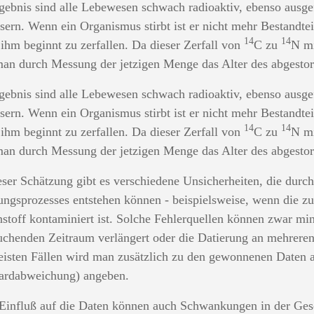
gebnis sind alle Lebewesen schwach radioaktiv, ebenso ausgef
ern. Wenn ein Organismus stirbt ist er nicht mehr Bestandtei
14
14
 ihm beginnt zu zerfallen. Da dieser Zerfall von
C zu
N mi
an durch Messung der jetzigen Menge das Alter des abgesto
gebnis sind alle Lebewesen schwach radioaktiv, ebenso ausgef
ern. Wenn ein Organismus stirbt ist er nicht mehr Bestandtei
14
14
 ihm beginnt zu zerfallen. Da dieser Zerfall von
C zu
N mi
an durch Messung der jetzigen Menge das Alter des abgesto
eser Schätzung gibt es verschiedene Unsicherheiten, die durch
ungsprozesses entstehen können - beispielsweise, wenn die z
stoff kontaminiert ist. Solche Fehlerquellen können zwar m
uchenden Zeitraum verlängert oder die Datierung an mehrere
eisten Fällen wird man zusätzlich zu den gewonnenen Daten 
ardabweichung) angeben.
Einfluß auf die Daten können auch Schwankungen in der Ges