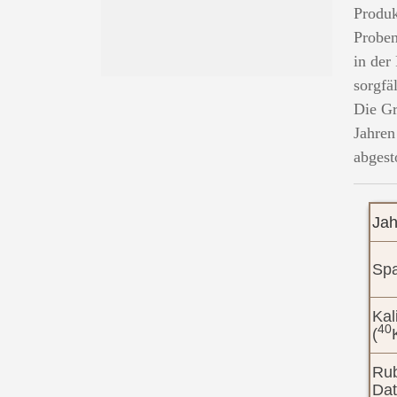
Produk
Proben
in der
sorgfä
Die Gr
Jahren
abgest
Jah
Spa
Kal
40
(
Rub
Dat