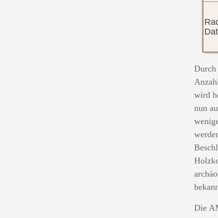
Rad
Dat
Durch 
Anzah
wird h
nun au
wenige
werden
Beschl
Holzko
archäo
bekann
Die AM