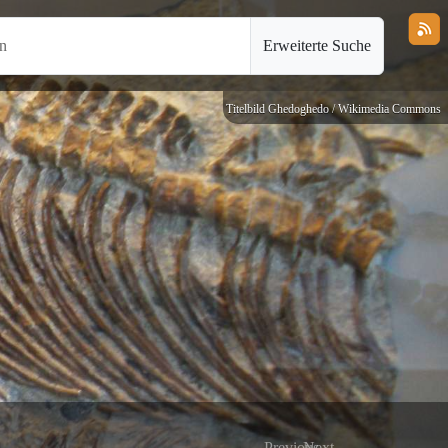
en
Erweiterte Suche
Titelbild Ghedoghedo / Wikimedia Commons
Previous
Next