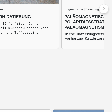
erung
Erdgeschichte | Datierung
ON DATIERUNG
PALÄOMAGNETISCHE
POLARITÄTSSTRATIGR
n 19-fünfziger Jahren
PALÄOMAGNETISMUS
Kalium-Argon-Methode kann
he- und Tuffgesteine
Diese Datierungsmethode
vorherige Kalibrierung.