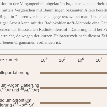
tion in der Vergangenheit abgelaufen ist, diese Unsicherheit
 mittels Vergleichen mit Baumringen bekannten Alters besei
 Regel in "Jahren vor heute" angegeben, wobei man "heute" a
ltiger Arbeit kann mit der Radiokohlenstoff-Methode eine Gen
enzen der klassischen Radiokohlenstoff-Datierung sind bei 
 erreicht, da wegen der kurzen Halbwertszeit nach diesem Ze
orbenen Organismen vorhanden ist.
8
7
6
5
re zurück
10
10
10
10
ltspurdatierung
ium-Argon Datierung
40
39
40
K/
Ar und
Ar/
Ar)
idium-Strontium
87
87
ierung (
Rb/
Sr)