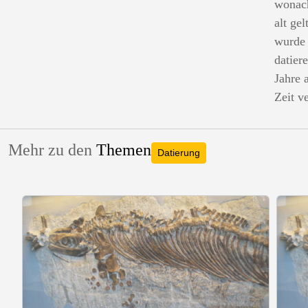
wonach
alt ge
wurde 
datier
Jahre 
Zeit v
Mehr zu den
Themen
Datierung