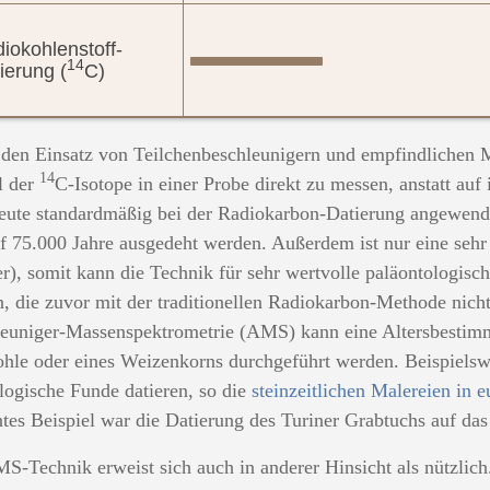
iokohlenstoff-
14
ierung (
C)
den Einsatz von Teilchenbeschleunigern und empfindlichen M
14
l der
C-Isotope in einer Probe direkt zu messen, anstatt auf
eute standardmäßig bei der Radiokarbon-Datierung angewend
f 75.000 Jahre ausgedeht werden. Außerdem ist nur eine sehr
r), somit kann die Technik für sehr wertvolle paläontologis
, die zuvor mit der traditionellen Radiokarbon-Methode nicht
euniger-Massenspektrometrie (AMS) kann eine Altersbestim
hle oder eines Weizenkorns durchgeführt werden. Beispiels
logische Funde datieren, so die
steinzeitlichen Malereien in 
tes Beispiel war die Datierung des Turiner Grabtuchs auf das
S-Technik erweist sich auch in anderer Hinsicht als nützlic