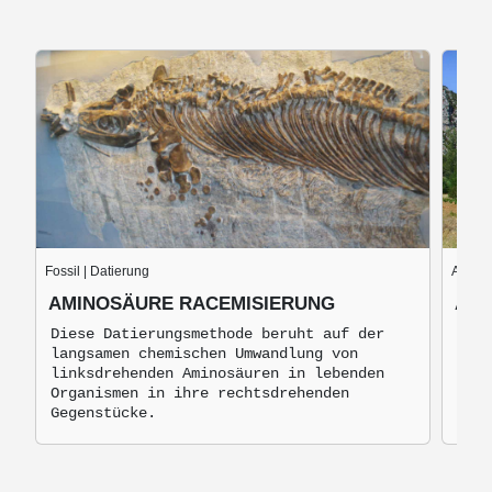
Fossil | Datierung
Anatom
AMINOSÄURE RACEMISIERUNG
ARA
Diese Datierungsmethode beruht auf der
Die 
langsamen chemischen Umwandlung von
lieg
linksdrehenden Aminosäuren in lebenden
den 
Organismen in ihre rechtsdrehenden
Gegenstücke.