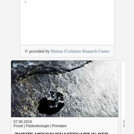
,
© provided by
Human Evolution Research Center
07.06.2024
05.06
Fossil | Paläoökologie | Primaten
Nach d