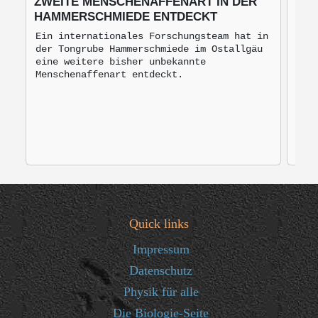
ZWEITE MENSCHENAFFENART IN DER
BLU
HAMMERSCHMIEDE ENTDECKT
BRO
MO
Ein internationales Forschungsteam hat in
der Tongrube Hammerschmiede im Ostallgäu
Bro
eine weitere bisher unbekannte
mon
Menschenaffenart entdeckt.
zur
Quick links
Impressum
Datenschutz
Physik für alle
Die Biologie-Seite