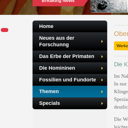
Breaking News
Home
Ober
Neues aus der
Forschunng
Werkz
Das Erbe der Primaten
Die K
Die Homininen
Im Nah
Fossilien und Fundorte
In nur
Themen
Klinge
Spezia
Specials
deutli
Die We
leicht