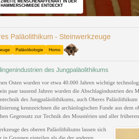
WER HAT DEN GRÖSSTEN GRABHÜGEL?
es Paläolithikum - Steinwerkzeuge
euge
Paläoökologie
Homo
lingenindustrien des Jungpaläolithikums
en Osten wurden vor etwa 40.000 Jahren wichtige technolog
 ein paar tausend Jahren wurden die Abschlagindustrien des M
ntechnik des Jungpaläolithikums, auch Oberes Paläolithikum g
lisierung kennzeichnen die archäologischen Funde aus dem ob
chen Gegensatz zur Technik des Moustérien und aller früheren
rkzeuge des oberen Paläolithikums lassen sich
er in Gruppen einteilen als die der anderen