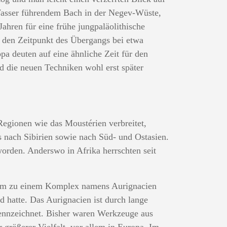
Wasser führendem Bach in der Negev-Wüste,
hren für eine frühe jungpaläolithische
den Zeitpunkt des Übergangs bei etwa
a deuten auf eine ähnliche Zeit für den
d die neuen Techniken wohl erst später
Regionen wie das Moustérien verbreitet,
s nach Sibirien sowie nach Süd- und Ostasien.
worden. Anderswo in Afrika herrschten seit
ikum zu einem Komplex namens Aurignacien
d hatte. Das Aurignacien ist durch lange
kennzeichnet. Bisher waren Werkzeuge aus
 größerer Vielfalt, vor allem in Europa. Im