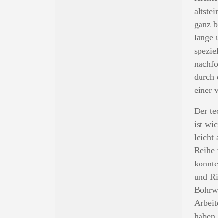
altste
ganz b
lange 
spezie
nachf
durch 
einer 
Der te
ist wi
leicht
Reihe 
konnte
und Ri
Bohrwe
Arbeit
haben 