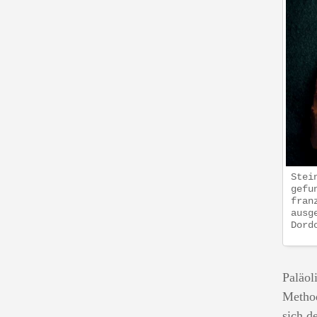
Stei
gefu
fran
ausg
Dord
Paläol
Method
sich d