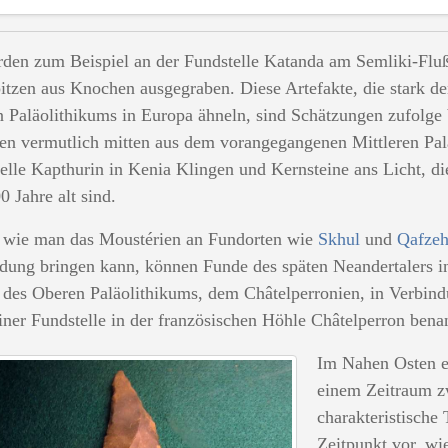
den zum Beispiel an der Fundstelle Katanda am Semliki-Fluß
pitzen aus Knochen ausgegraben. Diese Artefakte, die stark 
 Paläolithikums in Europa ähneln, sind Schätzungen zufolge bi
n vermutlich mitten aus dem vorangegangenen Mittleren Pal
elle Kapthurin in Kenia Klingen und Kernsteine ans Licht, di
0 Jahre alt sind.
wie man das Moustérien an Fundorten wie
Skhul
und
Qafze
dung bringen kann, können Funde des späten Neandertalers in 
 des Oberen Paläolithikums, dem Châtelperronien, in Verbind
iner Fundstelle in der französischen Höhle Châtelperron bena
Im Nahen Osten en
einem Zeitraum z
charakteristische 
Zeitpunkt vor, wi