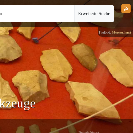
en
Erweiterte Suche
Titelbild:
Moreau.henri
rkzeuge
Previous
Next