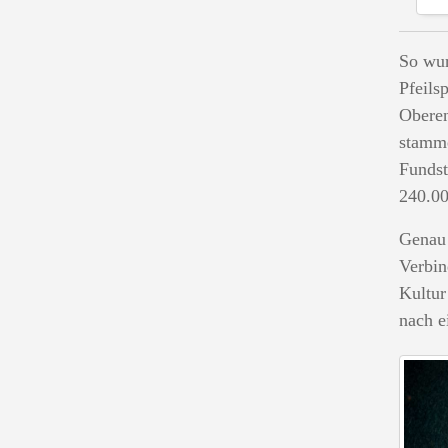
So wur
Pfeils
Oberen
stamme
Fundst
240.00
Genau 
Verbin
Kultur
nach e