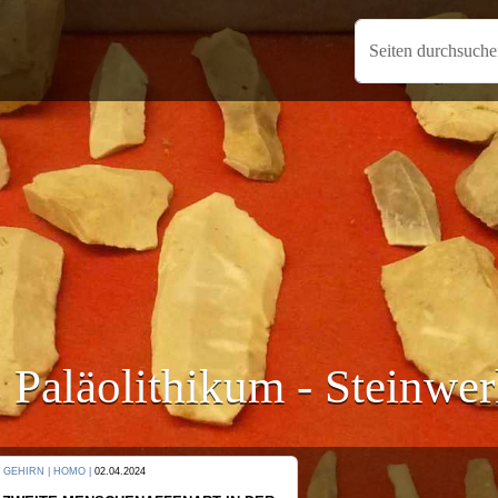
Seiten durchsuch
 Paläolithikum - Steinwe
KULTUR |
08.06.2024