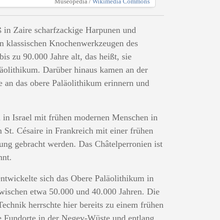
Museopedia /
Wikimedia Commons
 in Zaire scharfzackige Harpunen und
den klassischen Knochenwerkzeugen des
s zu 90.000 Jahre alt, das heißt, sie
äolithikum. Darüber hinaus kamen an der
e an das obere Paläolithikum erinnern und
h
in Israel mit frühen modernen Menschen in
St. Césaire in Frankreich mit einer frühen
ung gebracht werden. Das Châtelperronien ist
nnt.
twickelte sich das Obere Paläolithikum in
wischen etwa 50.000 und 40.000 Jahren. Die
Technik herrschte hier bereits zu einem frühen
e Fundorte in der Negev-Wüste und entlang