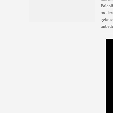
Paläol
moder
gebrac
unbedi