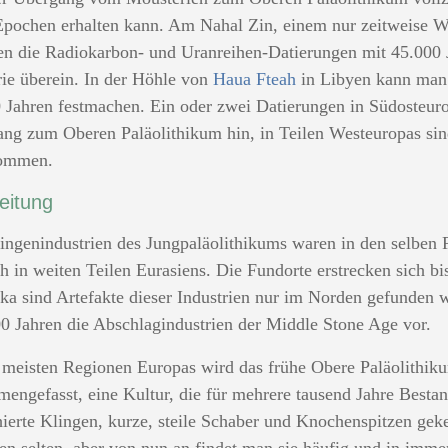
Epochen erhalten kann. Am Nahal Zin, einem nur zeitweise 
n die Radiokarbon- und Uranreihen-Datierungen mit 45.000 Ja
rie überein. In der Höhle von
Haua Fteah
in Libyen kann man 
 Jahren festmachen. Ein oder zwei Datierungen in Südosteurop
ng zum Oberen Paläolithikum hin, in Teilen Westeuropas sin
ommen.
eitung
ingenindustrien des Jungpaläolithikums waren in den selben 
h in weiten Teilen Eurasiens. Die Fundorte erstrecken sich bi
ika sind Artefakte dieser Industrien nur im Norden gefunden 
0 Jahren die Abschlagindustrien der Middle Stone Age vor.
 meisten Regionen Europas wird das frühe Obere Paläolith
engefasst, eine Kultur, die für mehrere tausend Jahre Bestan
hierte Klingen, kurze, steile Schaber und Knochenspitzen ge
n selten, aber von nun an findet man sie häufig und in immer