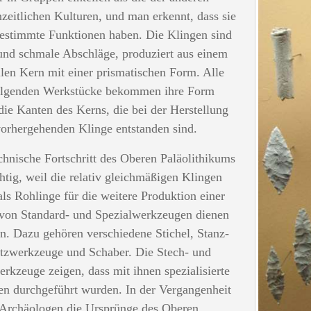
inzeitlichen Kulturen, und man erkennt, dass sie
estimmte Funktionen haben. Die Klingen sind
und schmale Abschläge, produziert aus einem
llen Kern mit einer prismatischen Form. Alle
olgenden Werkstücke bekommen ihre Form
die Kanten des Kerns, die bei der Herstellung
vorhergehenden Klinge entstanden sind.
chnische Fortschritt des Oberen Paläolithikums
chtig, weil die relativ gleichmäßigen Klingen
 als Rohlinge für die weitere Produktion einer
von Standard- und Spezialwerkzeugen dienen
n. Dazu gehören verschiedene Stichel, Stanz-
tzwerkzeuge und Schaber. Die Stech- und
rkzeuge zeigen, dass mit ihnen spezialisierte
en durchgeführt wurden. In der Vergangenheit
Archäologen die Ursprünge des Oberen