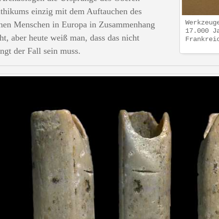
ithikums einzig mit dem Auftauchen des
Werkzeug
nen Menschen in Europa in Zusammenhang
17.000 J
ht, aber heute weiß man, dass das nicht
Frankrei
ngt der Fall sein muss.