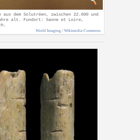
e aus dem Solutréen, zwischen 22.000 und
ahre alt. Fundort: Saone et Loire,
ch.
World Imaging
/
Wikimedia Commons