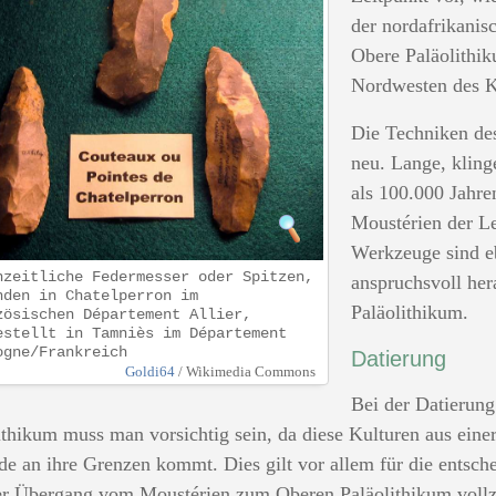
der nordafrikanis
Obere Paläolithik
Nordwesten des K
Die Techniken de
neu. Lange, kling
als 100.000 Jahre
Moustérien der Le
Werkzeuge sind ebe
nzeitliche Federmesser oder Spitzen,
anspruchsvoll her
nden in Chatelperron im
Paläolithikum.
zösischen Département Allier,
estellt in Tamniès im Département
ogne/Frankreich
Datierung
Goldi64
/ Wikimedia Commons
Bei der Datierun
ithikum muss man vorsichtig sein, da diese Kulturen aus eine
e an ihre Grenzen kommt. Dies gilt vor allem für die entsch
er Übergang vom Moustérien zum Oberen Paläolithikum vollzo