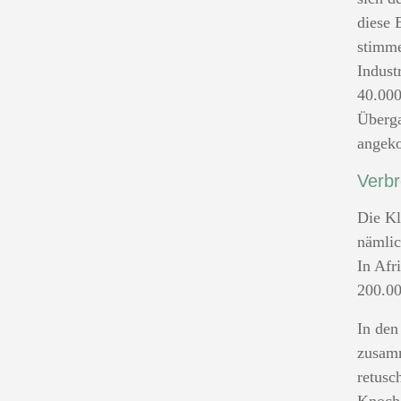
diese 
stimme
Indust
40.000
Überga
angek
Verbr
Die Kl
nämlic
In Afr
200.00
In den
zusamm
retusc
Knoche