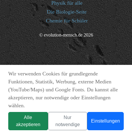
Physik für alle
Die Biologie-Seite
Chemie für Schüler
© evolution-mensch.de 2026
Wir verwenden Cookies für grundlegende
Funktionen, Statistik, Werbung, externe Medien
(YouTube/Maps) und Google Fonts. Du kannst alle
akzeptieren, nur notwendige oder Einstellungen
wählen.
Alle
Nur
Einstellungen
akzeptieren
notwendige