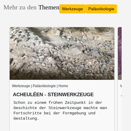
Mehr zu den
Themen
Werkzeuge
Paläoökologie
Werkzeuge | Paläoökologie | Homo
Werkze
ACHEULÉEN - STEINWERKZEUGE
AUS
Schon zu einem frühen Zeitpunkt in der
Aust
Geschichte der Steinwerkzeuge machte man
1999
Fortschritte bei der Formgebung und
ausg
Gestaltung.