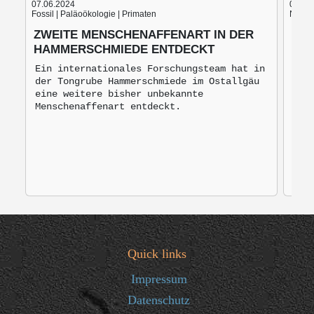
07.06.2024
05.06
Fossil | Paläoökologie | Primaten
Nach d
ZWEITE MENSCHENAFFENART IN DER
BLU
HAMMERSCHMIEDE ENTDECKT
BRO
MO
Ein internationales Forschungsteam hat in
der Tongrube Hammerschmiede im Ostallgäu
Bro
eine weitere bisher unbekannte
mon
Menschenaffenart entdeckt.
zur
Quick links
Impressum
Datenschutz