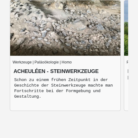
Werkzeuge | Paläoökologie | Homo
Paläoö
ACHEULÉEN - STEINWERKZEUGE
BIL
BIL
Schon zu einem frühen Zeitpunkt in der
Geschichte der Steinwerkzeuge machte man
Am R
Fortschritte bei der Formgebung und
klei
Gestaltung.
Sömm
arch