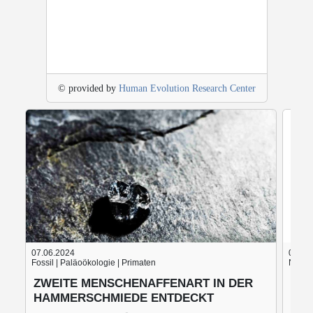
© provided by
Human Evolution Research Center
07.06.2024
05.06
Fossil | Paläoökologie | Primaten
Nach d
ZWEITE MENSCHENAFFENART IN DER
BLU
HAMMERSCHMIEDE ENTDECKT
BRO
MO