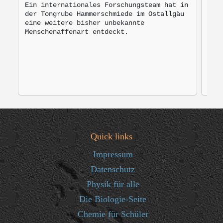
MO
Ein internationales Forschungsteam hat in
der Tongrube Hammerschmiede im Ostallgäu
Bro
eine weitere bisher unbekannte
mon
Menschenaffenart entdeckt.
zur
Quick links
Impressum
Datenschutz
Physik für alle
Die Biologie-Seite
Chemie für Schüler