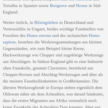
Torralba in Spanien sowie
Boxgrove
und
Hoxne
in Süd-
England.
Weiter östlich, in
Bilzingsleben
in Deutschland und
Vertesszöllös in Ungarn, beides wichtige Fundstellen von
Fossilien des
Homo erectus
und des archaischen
Homo
sapiens
, bestehen die Werkzeugsammlungen aus kleinen
Gegenständen, wie zum Beispiel kleine Kerne,
Hackwerkzeuge wie Chopper und zugehörige Werkzeuge
aus Abschlägen. In Südost-England gibt es eine Industrie
ohne Faustkeile, genannt Clactonien, bestehend aus
Chopper-Kernen und Abschlag-Werkzeugen und älter als
die meisten Faustkeilindustrien in Großbritannien. Die
ältesten Werkzeugfunde in Europa stehen eigentlich dem
Oldowan näher als dem Acheuléen, was darauf hindeutet,
dass die ersten Migranten aus Afrika vermutlich noch
keine Faustkeile des Acheuléen-Typs kannten. Aber vor