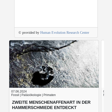
© provided by
Human Evolution Research Center
07.06.2024
05.06
Fossil | Paläoökologie | Primaten
Nach d
ZWEITE MENSCHENAFFENART IN DER
BLU
HAMMERSCHMIEDE ENTDECKT
BRO