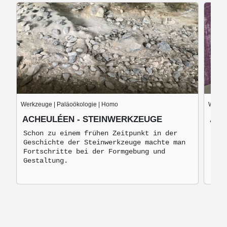
Werkzeuge | Paläoökologie | Homo
Werkze
ACHEULÉEN - STEINWERKZEUGE
AUS
Schon zu einem frühen Zeitpunkt in der
Aust
Geschichte der Steinwerkzeuge machte man
1999
Fortschritte bei der Formgebung und
ausg
Gestaltung.