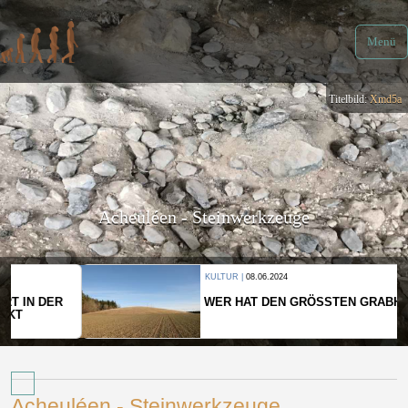
Menü
Titelbild:
Xmd5a
Acheuléen - Steinwerkzeuge
KULTUR |
08.06.2024
WER HAT DEN GRÖSSTEN GRABHÜGEL?
Acheuléen - Steinwerkzeuge