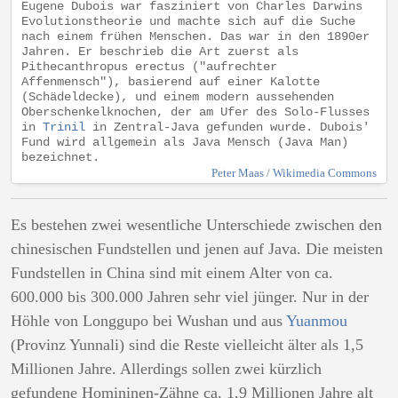
Eugene Dubois war fasziniert von Charles Darwins
Evolutionstheorie und machte sich auf die Suche
nach einem frühen Menschen. Das war in den 1890er
Jahren. Er beschrieb die Art zuerst als
Pithecanthropus erectus ("aufrechter
Affenmensch"), basierend auf einer Kalotte
(Schädeldecke), und einem modern aussehenden
Oberschenkelknochen, der am Ufer des Solo-Flusses
in
Trinil
in Zentral-Java gefunden wurde. Dubois'
Fund wird allgemein als Java Mensch (Java Man)
bezeichnet.
Peter Maas
/
Wikimedia Commons
Es bestehen zwei wesentliche Unterschiede zwischen den
chinesischen Fundstellen und jenen auf Java. Die meisten
Fundstellen in China sind mit einem Alter von ca.
600.000 bis 300.000 Jahren sehr viel jünger. Nur in der
Höhle von Longgupo bei Wushan und aus
Yuanmou
(Provinz Yunnali) sind die Reste vielleicht älter als 1,5
Millionen Jahre. Allerdings sollen zwei kürzlich
gefundene Homininen-Zähne ca. 1,9 Millionen Jahre alt