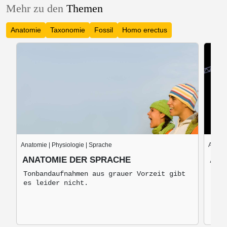
Mehr zu den
Themen
Anatomie
Taxonomie
Fossil
Homo erectus
Anatomie | Physiologie | Sprache
Anato
ANATOMIE DER SPRACHE
ANA
Tonbandaufnahmen aus grauer Vorzeit gibt
Die 
es leider nicht.
dien
der 
Stru