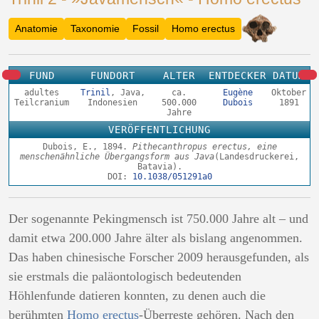
Anatomie
Taxonomie
Fossil
Homo erectus
FUND
FUNDORT
ALTER
ENTDECKER
DATUM
adultes
Trinil
, Java,
ca.
Eugène
Oktober
Teilcranium
Indonesien
500.000
Dubois
1891
Jahre
VERÖFFENTLICHUNG
Dubois, E., 1894.
Pithecanthropus erectus, eine
menschenähnliche Übergangsform aus Java
(Landesdruckerei,
Batavia).
DOI:
10.1038/051291a0
Der sogenannte Pekingmensch ist 750.000 Jahre alt – und
damit etwa 200.000 Jahre älter als bislang angenommen.
Das haben chinesische Forscher 2009 herausgefunden, als
sie erstmals die paläontologisch bedeutenden
Höhlenfunde datieren konnten, zu denen auch die
berühmten
Homo erectus
-Überreste gehören. Nach den