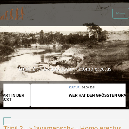
Menü
Trinil 2 - »Javamensch« - Homo erectus
KULTUR |
08.06.2024
WER HAT DEN GRÖSSTEN GRABHÜGEL?
Trinil 2 - »Javamensch« - Homo erectus