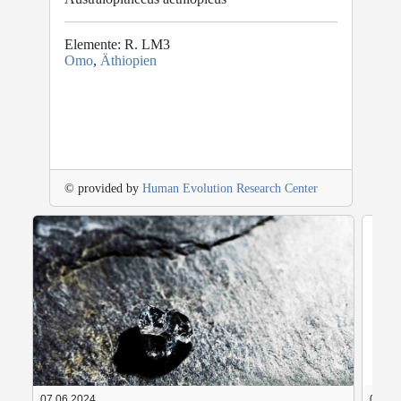
Elemente: R. LM3
Omo
,
Äthiopien
© provided by
Human Evolution Research Center
07.06.2024
05.06