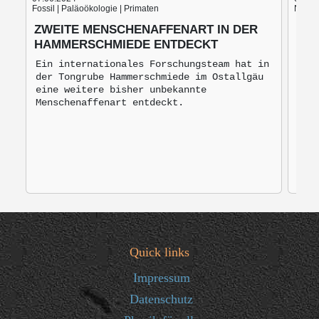
Fossil | Paläoökologie | Primaten
Nach d
ZWEITE MENSCHENAFFENART IN DER
BLU
HAMMERSCHMIEDE ENTDECKT
BRO
MO
Ein internationales Forschungsteam hat in
der Tongrube Hammerschmiede im Ostallgäu
Bro
eine weitere bisher unbekannte
mon
Menschenaffenart entdeckt.
zur
Quick links
Impressum
Datenschutz