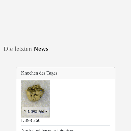
Die letzten
News
Knochen des Tages
L 398-266
Australopithecus aethiopicus