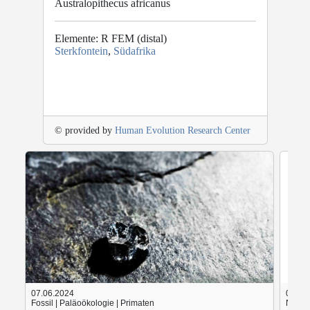
Australopithecus africanus
Elemente: R FEM (distal)
Sterkfontein
,
Südafrika
© provided by
Human Evolution Research Center
07.06.2024
05.06
Fossil | Paläoökologie | Primaten
Nach d