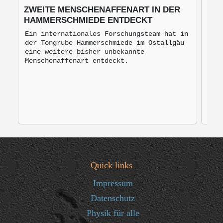
ZWEITE MENSCHENAFFENART IN DER
BLU
HAMMERSCHMIEDE ENTDECKT
BRO
MO
Ein internationales Forschungsteam hat in
der Tongrube Hammerschmiede im Ostallgäu
Bro
eine weitere bisher unbekannte
mon
Menschenaffenart entdeckt.
zur
Quick links
Impressum
Datenschutz
Physik für alle