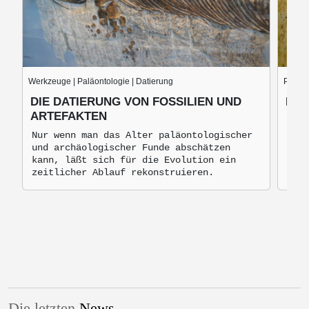
Werkzeuge | Paläontologie | Datierung
Paläon
DIE DATIERUNG VON FOSSILIEN UND
DIE
ARTEFAKTEN
Prim
mit 
Nur wenn man das Alter paläontologischer
Kobo
und archäologischer Funde abschätzen
- er
kann, läßt sich für die Evolution ein
Fran
zeitlicher Ablauf rekonstruieren.
Die letzten
News