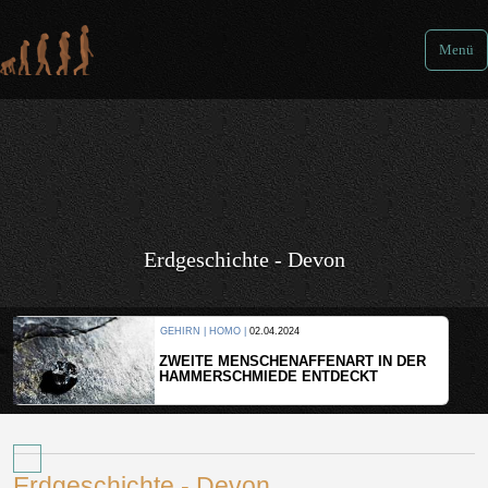
Menü
Erdgeschichte - Devon
GEHIRN | HOMO |
02.04.2024
KULTUR 
ZWEITE MENSCHENAFFENART IN DER
WER H
HAMMERSCHMIEDE ENTDECKT
Erdgeschichte - Devon