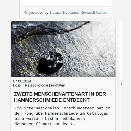
© provided by
Human Evolution Research Center
07.06.2024
05.06
Fossil | Paläoökologie | Primaten
Nach d
ZWEITE MENSCHENAFFENART IN DER
BLU
HAMMERSCHMIEDE ENTDECKT
BRO
MO
Ein internationales Forschungsteam hat in
der Tongrube Hammerschmiede im Ostallgäu
Bro
eine weitere bisher unbekannte
mon
Menschenaffenart entdeckt.
zur