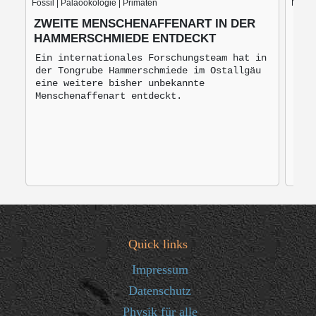
Fossil | Paläoökologie | Primaten
Nach d
ZWEITE MENSCHENAFFENART IN DER
BLU
HAMMERSCHMIEDE ENTDECKT
BRO
MO
Ein internationales Forschungsteam hat in
der Tongrube Hammerschmiede im Ostallgäu
Bro
eine weitere bisher unbekannte
mon
Menschenaffenart entdeckt.
zur
Quick links
Impressum
Datenschutz
Physik für alle