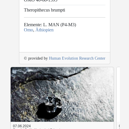
Theropithecus brumpti
Elemente: L. MAN (P4-M3)
Omo
,
Äthiopien
© provided by
Human Evolution Research Center
07.06.2024
05.06