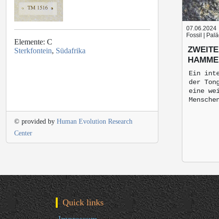
07.06.2024
Fossil | Pal
Elemente: C
ZWEITE
Sterkfontein
,
Südafrika
HAMME
Ein int
der Ton
eine we
Mensche
© provided by
Human Evolution Research
Center
Quick links