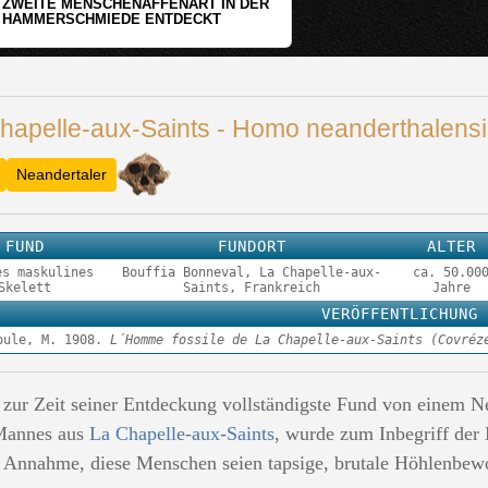
WER HAT DEN GRÖSSTEN GRABHÜGEL?
hapelle-aux-Saints - Homo neanderthalensi
Neandertaler
FUND
FUNDORT
ALTER
es maskulines
Bouffia Bonneval, La Chapelle-aux-
ca. 50.00
Skelett
Saints, Frankreich
Jahre
VERÖFFENTLICHUNG
oule, M. 1908.
L´Homme fossile de La Chapelle-aux-Saints (Covréz
 zur Zeit seiner Entdeckung vollständigste Fund von einem Nea
 Mannes aus
La Chapelle-aux-Saints
, wurde zum Inbegriff der 
n Annahme, diese Menschen seien tapsige, brutale Höhlenbe