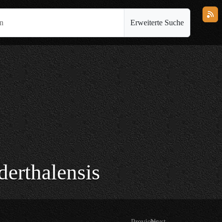
en
Erweiterte Suche
erthalensis
Previous
Next