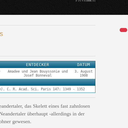
s
ENTDECKER
DATUM
0
Amadee und Jean Bouyssonie und
3. August
Josef Bonneval
1908
e)
. C. R. Acad. Sci. Paris 147: 1349 - 1352
ndertaler, das Skelett eines fast zahnlosen
Neandertaler überhaupt -allerdings in der
wohner gewesen.