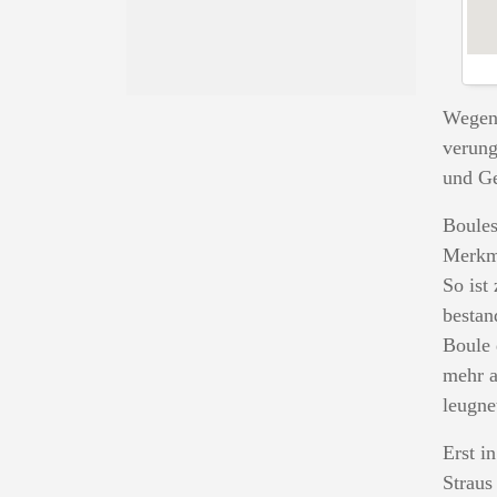
Wegen 
verung
und Ge
Boules
Merkma
So ist
bestan
Boule 
mehr a
leugne
Erst i
Straus