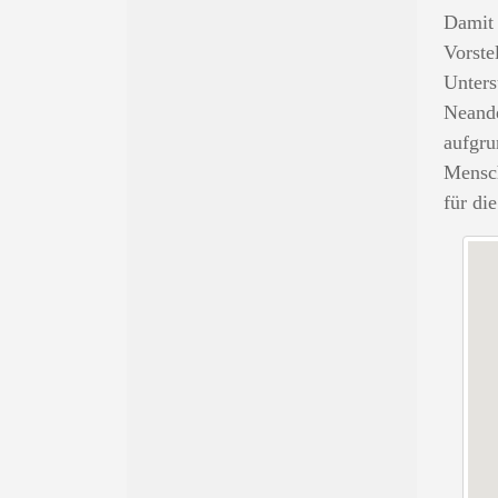
Damit 
Vorste
Unters
Neande
aufgru
Mensc
für di