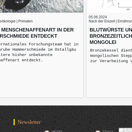
05.06.2024
äoökologie | Primaten
Nach der Eiszeit | Ernähru
 MENSCHENAFFENART IN DER
BLUTWÜRSTE UN
RSCHMIEDE ENTDECKT
BRONZEZEITLIC
MONGOLEI
ernationales Forschungsteam hat in
grube Hammerschmiede im Ostallgäu
Bronzekessel dien
itere bisher unbekannte
mongolischen Step
naffenart entdeckt.
zur Verarbeitung 
Newsletter