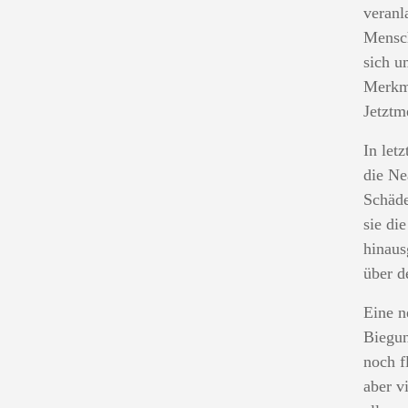
veranl
Mensch
sich u
Merkma
Jetztm
In let
die Ne
Schäde
sie di
hinaus
über d
Eine n
Biegun
noch f
aber v