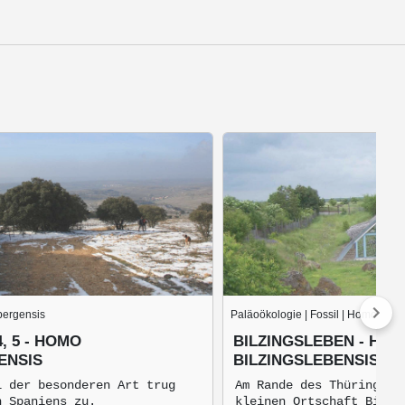
bergensis
Paläoökologie | Fossil | Homo erec
, 5 - HOMO
BILZINGSLEBEN - HO
ENSIS
BILZINGSLEBENSIS
l der besonderen Art trug
Am Rande des Thüringer 
n Spaniens zu.
kleinen Ortschaft Bilzi