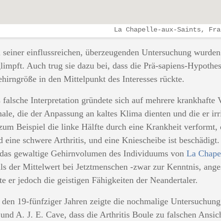
La Chapelle-aux-Saints, Fra
seiner einflussreichen, überzeugenden Untersuchung wurden 
limpft. Auch trug sie dazu bei, dass die Prä-sapiens-Hypoth
hirngröße in den Mittelpunkt des Interesses rückte.
 falsche Interpretation gründete sich auf mehrere krankhafte
le, die der Anpassung an kaltes Klima dienten und die er irri
 zum Beispiel die linke Hälfte durch eine Krankheit verformt, 
d eine schwere Arthritis, und eine Kniescheibe ist beschädigt
das gewaltige Gehirnvolumen des Individuums von
La Chapel
ls der Mittelwert bei Jetztmenschen -zwar zur Kenntnis, anges
te er jedoch die geistigen Fähigkeiten der Neandertaler.
n den 19-fünfziger Jahren zeigte die nochmalige Untersuchun
 und A. J. E. Cave, dass die Arthritis Boule zu falschen Ansi