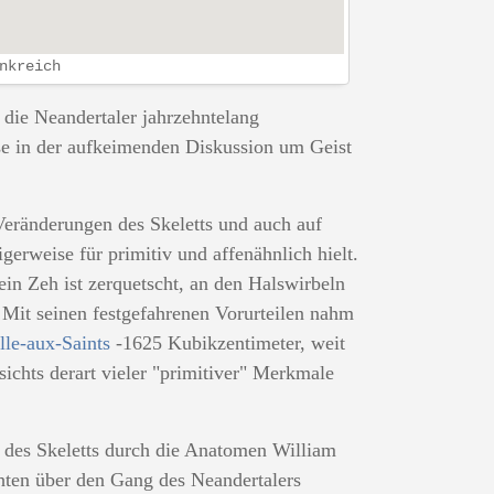
nkreich
die Neandertaler jahrzehntelang
ese in der aufkeimenden Diskussion um Geist
 Veränderungen des Skeletts und auch auf
gerweise für primitiv und affenähnlich hielt.
ein Zeh ist zerquetscht, an den Halswirbeln
. Mit seinen festgefahrenen Vorurteilen nahm
le-aux-Saints
-1625 Kubikzentimeter, weit
ichts derart vieler "primitiver" Merkmale
g des Skeletts durch die Anatomen William
chten über den Gang des Neandertalers