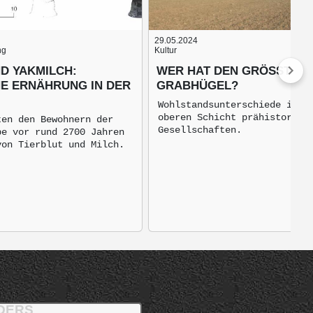
29.05.2024
ng
Kultur
D YAKMILCH:
WER HAT DEN GRÖSSTEN G
HE ERNÄHRUNG IN DER
RABHÜGEL?
Wohlstandsunterschiede inne
oberen Schicht prähistorisc
ten den Bewohnern der
Gesellschaften.
pe vor rund 2700 Jahren
von Tierblut und Milch.