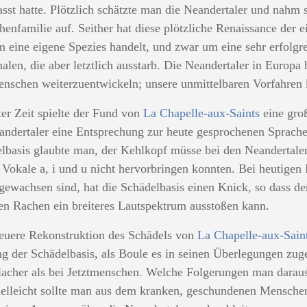
asst hatte. Plötzlich schätzte man die Neandertaler und nahm si
enfamilie auf. Seither hat diese plötzliche Renaissance der 
m eine eigene Spezies handelt, und zwar um eine sehr erfolgre
len, die aber letztlich ausstarb. Die Neandertaler in Europa 
enschen weiterzuentwickeln; unsere unmittelbaren Vorfahren k
zter Zeit spielte der Fund von
La Chapelle-aux-Saints
eine groß
andertaler eine Entsprechung zur heute gesprochenen Sprach
lbasis glaubte man, der Kehlkopf müsse bei den Neandertaler
e Vokale a, i und u nicht hervorbringen konnten. Bei heutigen
gewachsen sind, hat die Schädelbasis einen Knick, so dass d
en Rachen ein breiteres Lautspektrum ausstoßen kann.
euere Rekonstruktion des Schädels von
La Chapelle-aux-Sain
g der Schädelbasis, als Boule es in seinen Überlegungen zugel
lacher als bei Jetztmenschen. Welche Folgerungen man daraus 
ielleicht sollte man aus dem kranken, geschundenen Mensche