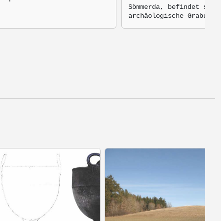
Sömmerda, befindet sich
archäologische Grabungs