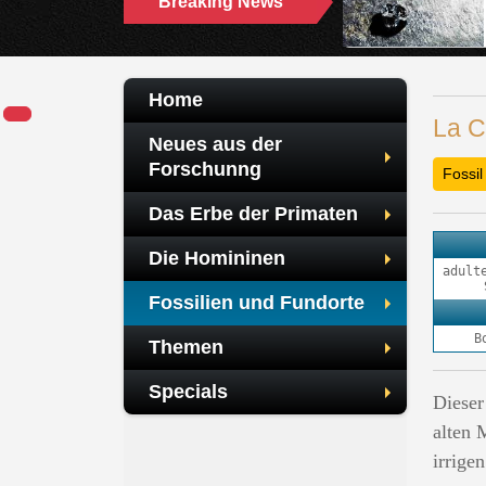
Breaking News
ZWEITE MENSCHENAFFENART IN DER
HAMMERSCHMIEDE ENTDECKT
Home
La C
Neues aus der
Forschunng
Fossil
Das Erbe der Primaten
Die Homininen
adult
Fossilien und Fundorte
B
Themen
Specials
Dieser
alten
irrige