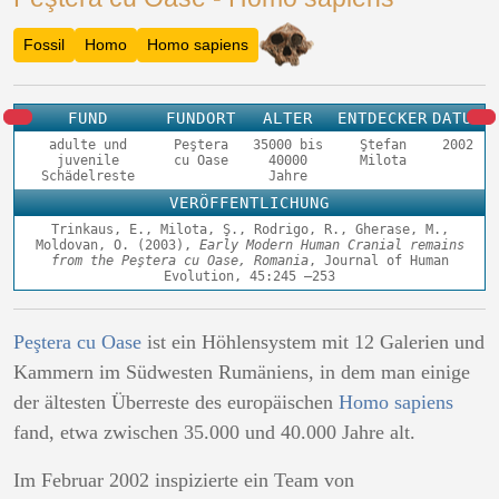
Fossil
Homo
Homo sapiens
FUND
FUNDORT
ALTER
ENTDECKER
DATUM
adulte und
Peştera
35000 bis
Ştefan
2002
juvenile
cu Oase
40000
Milota
Schädelreste
Jahre
VERÖFFENTLICHUNG
Trinkaus, E., Milota, Ş., Rodrigo, R., Gherase, M.,
Moldovan, O. (2003),
Early Modern Human Cranial remains
from the Peştera cu Oase, Romania
, Journal of Human
Evolution,
45
:245 –253
Peştera cu Oase
ist ein Höhlensystem mit 12 Galerien und
Kammern im Südwesten Rumäniens, in dem man einige
der ältesten Überreste des europäischen
Homo sapiens
fand, etwa zwischen 35.000 und 40.000 Jahre alt.
Im Februar 2002 inspizierte ein Team von