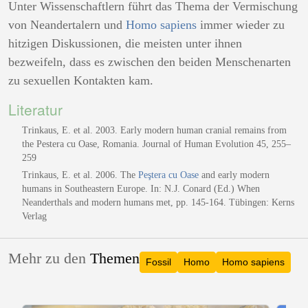
Unter Wissenschaftlern führt das Thema der Vermischung
von Neandertalern und
Homo sapiens
immer wieder zu
hitzigen Diskussionen, die meisten unter ihnen
bezweifeln, dass es zwischen den beiden Menschenarten
zu sexuellen Kontakten kam.
Literatur
Trinkaus, E. et al. 2003. Early modern human cranial remains from
the Pestera cu Oase, Romania. Journal of Human Evolution 45, 255–
259
Trinkaus, E. et al. 2006. The
Peştera cu Oase
and early modern
humans in Southeastern Europe. In: N.J. Conard (Ed.) When
Neanderthals and modern humans met, pp. 145-164. Tübingen: Kerns
Verlag
Mehr zu den
Themen
Fossil
Homo
Homo sapiens