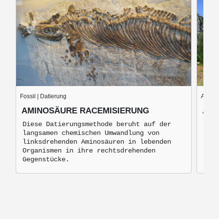
Fossil | Datierung
Anatom
AMINOSÄURE RACEMISIERUNG
ARA
Diese Datierungsmethode beruht auf der
Die 
langsamen chemischen Umwandlung von
lieg
linksdrehenden Aminosäuren in lebenden
den 
Organismen in ihre rechtsdrehenden
Gegenstücke.