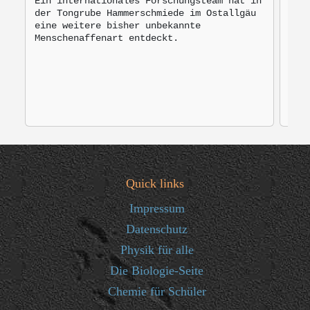
Ein internationales Forschungsteam hat in
der Tongrube Hammerschmiede im Ostallgäu
Bro
eine weitere bisher unbekannte
mon
Menschenaffenart entdeckt.
zur
Quick links
Impressum
Datenschutz
Physik für alle
Die Biologie-Seite
Chemie für Schüler