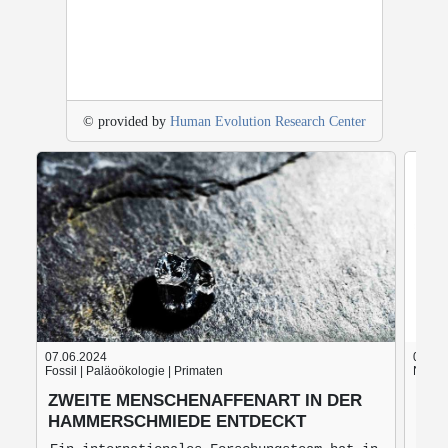
© provided by
Human Evolution Research Center
07.06.2024
05.06
Fossil | Paläoökologie | Primaten
Nach d
ZWEITE MENSCHENAFFENART IN DER
BLU
HAMMERSCHMIEDE ENTDECKT
BRO
MO