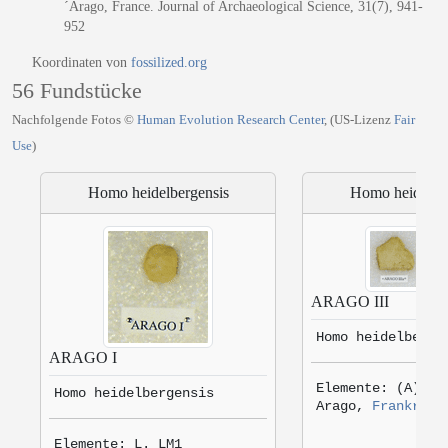
´Arago, France. Journal of Archaeological Science, 31(7), 941-
952
Koordinaten von
fossilized.org
56 Fundstücke
Nachfolgende Fotos ©
Human Evolution Research Center
, (US-Lizenz
Fair
Use
)
Homo heidelbergensis
Homo heidelbe
ARAGO III
Homo heidelberge
ARAGO I
Elemente: (A) CR
Homo heidelbergensis
Arago,
Frankreic
Elemente: L. LM1