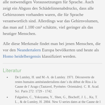
alle notwendigen Voraussetzungen für Sprache. Auch
zeigt ein Abguss des Schädelinnenabdrucks, dass alle
Gehirnzonen vorhanden waren, die für Sprache
verantwortlich sind. Allerdings war das Gehirnvolumen,
das man auf 1.100 cm³ schätzte, viel geringer als das
heutiger Menschen.
Alle diese Merkmale findet man bei jenen Menschen, die
vor den
Neandertalern
Europa bevölkerten und heute als
Homo heidelbergensis
klassifiziert werden.
Literatur
De Lumley, H. und M.-A. de Lumley. 1971. Découverte de
restes humains anténéandertaliens date´s du début de Riss á la
Caune de l´Arago (Tautavel, Pyrénées- Orientales). C. R. Acad.
Sci. Paris 272: 1729 - 1742.
Falguéres, C., Yokoyama, Y., Shen, G., Bischoff, J. L., Ku, T.
L., & de Lumley, H. 2004. New U-series dates at the Caune de l