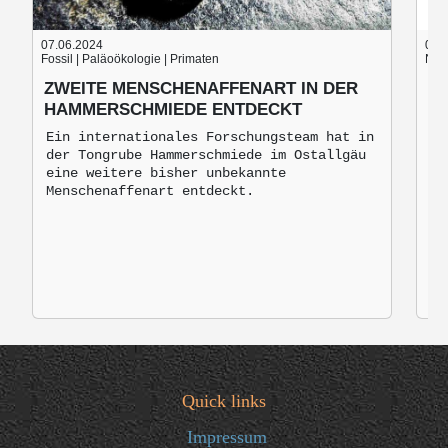
07.06.2024
05.
Fossil | Paläoökologie | Primaten
Nach
ZWEITE MENSCHENAFFENART IN DER
B
HAMMERSCHMIEDE ENTDECKT
B
M
Ein internationales Forschungsteam hat in
der Tongrube Hammerschmiede im Ostallgäu
Br
eine weitere bisher unbekannte
mo
Menschenaffenart entdeckt.
zu
Quick links
Impressum