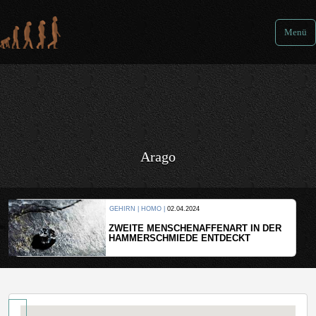
Menü
Arago
KULTUR |
08.06.2024
WER HAT DEN GRÖSSTEN GRABHÜGEL?
N DER