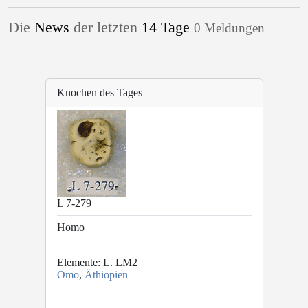
Die
News
der letzten
14 Tage
0 Meldungen
Knochen des Tages
L 7-279
Homo
Elemente: L. LM2
Omo
,
Äthiopien