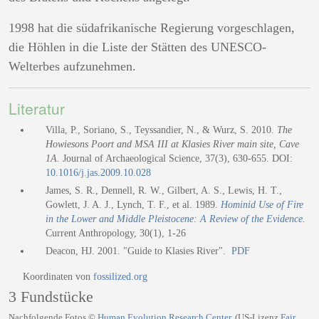
1998 hat die südafrikanische Regierung vorgeschlagen,
die Höhlen in die Liste der Stätten des UNESCO-
Welterbes aufzunehmen.
Literatur
Villa, P., Soriano, S., Teyssandier, N., & Wurz, S. 2010.
The
Howiesons Poort and MSA III at Klasies River main site, Cave
1A.
Journal of Archaeological Science, 37(3), 630-655. DOI:
10.1016/j.jas.2009.10.028
James, S. R., Dennell, R. W., Gilbert, A. S., Lewis, H. T.,
Gowlett, J. A. J., Lynch, T. F., et al. 1989.
Hominid Use of Fire
in the Lower and Middle Pleistocene: A Review of the Evidence
.
Current Anthropology, 30(1), 1-26
Deacon, HJ. 2001. "Guide to Klasies River".
PDF
Koordinaten von
fossilized.org
3 Fundstücke
Nachfolgende Fotos ©
Human Evolution Research Center
, (US-Lizenz
Fair