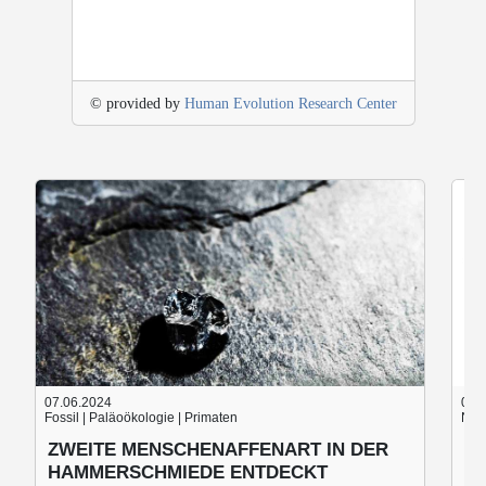
© provided by
Human Evolution Research Center
07.06.2024
05.
Fossil | Paläoökologie | Primaten
Nach
ZWEITE MENSCHENAFFENART IN DER
B
HAMMERSCHMIEDE ENTDECKT
B