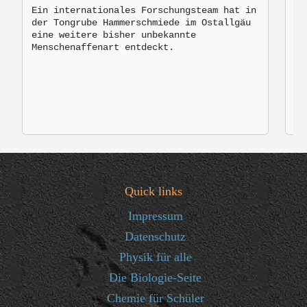
M
Ein internationales Forschungsteam hat in
der Tongrube Hammerschmiede im Ostallgäu
Br
eine weitere bisher unbekannte
mo
Menschenaffenart entdeckt.
zu
Quick links
Impressum
Datenschutz
Physik für alle
Die Biologie-Seite
Chemie für Schüler