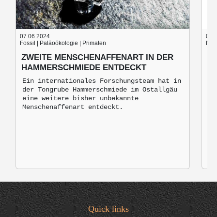
07.06.2024
05.
Fossil | Paläoökologie | Primaten
Nach
ZWEITE MENSCHENAFFENART IN DER
B
HAMMERSCHMIEDE ENTDECKT
B
M
Ein internationales Forschungsteam hat in
der Tongrube Hammerschmiede im Ostallgäu
Br
eine weitere bisher unbekannte
mo
Menschenaffenart entdeckt.
zu
Quick links