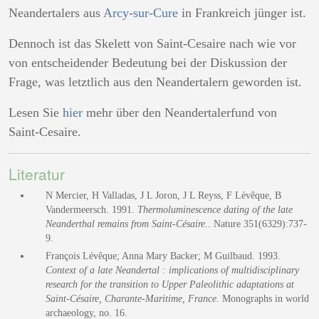
Neandertalers aus
Arcy-sur-Cure
in Frankreich jünger ist.
Dennoch ist das Skelett von Saint-Cesaire nach wie vor
von entscheidender Bedeutung bei der Diskussion der
Frage, was letztlich aus den Neandertalern geworden ist.
Lesen Sie
hier
mehr über den Neandertalerfund von
Saint-Cesaire.
Literatur
N Mercier, H Valladas, J L Joron, J L Reyss, F Lévêque, B
Vandermeersch. 1991.
Thermoluminescence dating of the late
Neanderthal remains from Saint-Césaire.
. Nature 351(6329):737-
9.
François Lévêque; Anna Mary Backer; M Guilbaud. 1993.
Context of a late Neandertal : implications of multidisciplinary
research for the transition to Upper Paleolithic adaptations at
Saint-Césaire, Charante-Maritime, France.
Monographs in world
archaeology, no. 16.