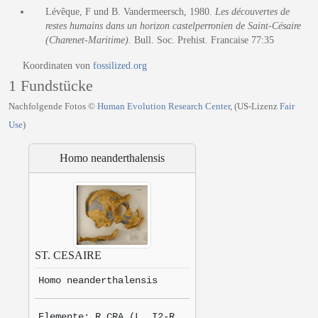
Lévêque, F und B. Vandermeersch, 1980.
Les découvertes de
restes humains dans un horizon castelperronien de Saint-Césaire
(Charenet-Maritime).
Bull. Soc. Prehist. Francaise 77:35
Koordinaten von
fossilized.org
1 Fundstücke
Nachfolgende Fotos ©
Human Evolution Research Center
, (US-Lizenz
Fair
Use
)
Homo neanderthalensis
ST. CESAIRE
Homo neanderthalensis
Elemente: R CRA (L. I2-R.