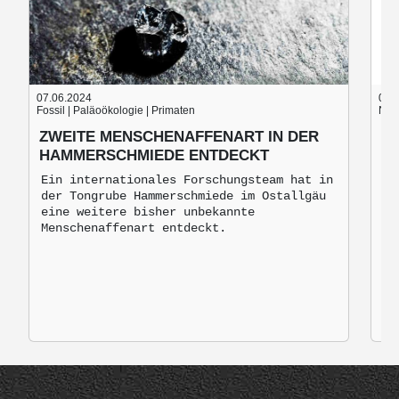
07.06.2024
05.
Fossil | Paläoökologie | Primaten
Nach
ZWEITE MENSCHENAFFENART IN DER
B
HAMMERSCHMIEDE ENTDECKT
B
M
Ein internationales Forschungsteam hat in
der Tongrube Hammerschmiede im Ostallgäu
Br
eine weitere bisher unbekannte
mo
Menschenaffenart entdeckt.
zu