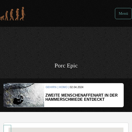
Menü
Porc Epic
KULTUR |
08.06.2024
WER HAT DEN GRÖSSTEN G
FFENART IN DER
ENTDECKT