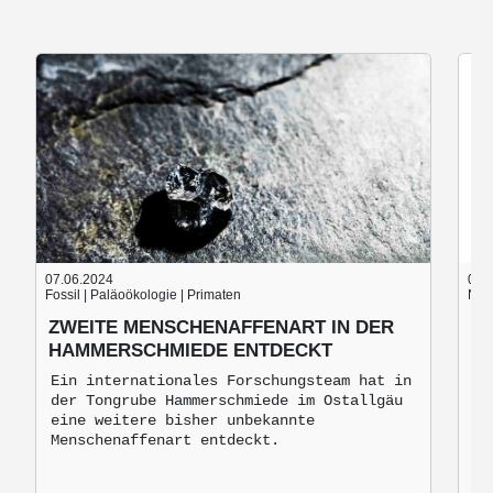
07.06.2024
05.
Fossil | Paläoökologie | Primaten
Nach
ZWEITE MENSCHENAFFENART IN DER
B
HAMMERSCHMIEDE ENTDECKT
B
M
Ein internationales Forschungsteam hat in
der Tongrube Hammerschmiede im Ostallgäu
Br
eine weitere bisher unbekannte
mo
Menschenaffenart entdeckt.
zu