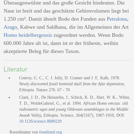
Überaugenwülste und das große Gesicht hindeuten. Die
Nase ist breit und das geschätzte Gehirnvolumen liegt bei
1.250 cm³. Damit ähnelt Bodo den Funden aus
Petralona
,
Arago
, Kabwe und Saldhana, die im Allgemeinen der Art
Homo heidelbergensis
zugeordnet werden. Wenn Bodo
600.000 Jahre alt ist, dann ist er der früheste, weihin
akzeptierte Beleg für dieses Taxon.
Literatur
Conroy, G. C., C. J. Jolly, D. Cramer und J. E. Kalb, 1978.
Newly discovered fossil hominid skull from the Afar depression,
Ethiopia.
Nature 276: 67 - 70
Clark, J. D., De Heinzelin, J., Schick, K. D., Hart, W. K., White,
T. D., WoldeGabriel, G., et al. 1994.
African Homo erectus: old
radiometric ages and young Oldowan assemblages in the Middle
Awash Valley, Ethiopia.
Science, 264(5167), 1907-1910, DOI:
10.1126/science.8009220
Koordinaten von
fossilized.org