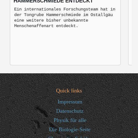
HAMMERSCHMIEDE ENTDECKT
B
M
Ein internationales Forschungsteam hat in
der Tongrube Hammerschmiede im Ostallgäu
Br
eine weitere bisher unbekannte
mo
Menschenaffenart entdeckt.
zu
Quick links
Impressum
Datenschutz
Physik für alle
Die Biologie-Seite