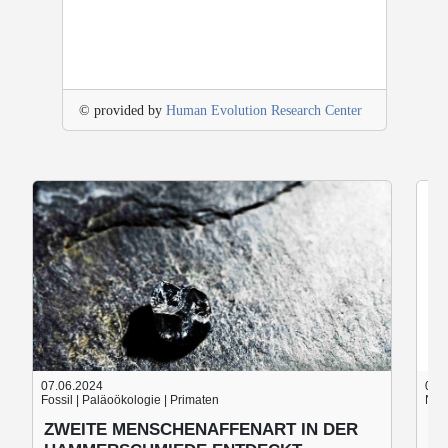
© provided by
Human Evolution Research Center
07.06.2024
05.
Fossil | Paläoökologie | Primaten
Nach
ZWEITE MENSCHENAFFENART IN DER
B