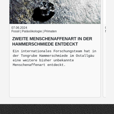
07.06.2024
05.06
Fossil | Paläoökologie | Primaten
Nach d
ZWEITE MENSCHENAFFENART IN DER
BLU
HAMMERSCHMIEDE ENTDECKT
BRO
MO
Ein internationales Forschungsteam hat in
der Tongrube Hammerschmiede im Ostallgäu
Bro
eine weitere bisher unbekannte
mon
Menschenaffenart entdeckt.
zur