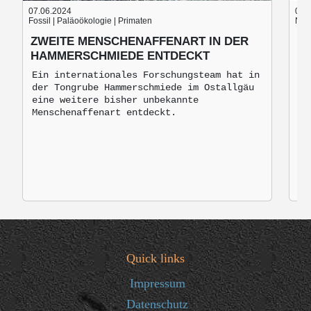
07.06.2024
05.
Fossil | Paläoökologie | Primaten
Nach
ZWEITE MENSCHENAFFENART IN DER
B
HAMMERSCHMIEDE ENTDECKT
B
M
Ein internationales Forschungsteam hat in
der Tongrube Hammerschmiede im Ostallgäu
Br
eine weitere bisher unbekannte
mo
Menschenaffenart entdeckt.
zu
Quick links
Impressum
Datenschutz