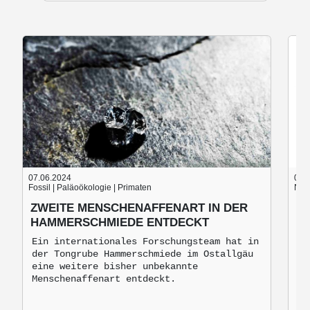
07.06.2024
05.
Fossil | Paläoökologie | Primaten
Nach
ZWEITE MENSCHENAFFENART IN DER
B
HAMMERSCHMIEDE ENTDECKT
B
M
Ein internationales Forschungsteam hat in
der Tongrube Hammerschmiede im Ostallgäu
Br
eine weitere bisher unbekannte
mo
Menschenaffenart entdeckt.
zu