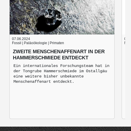
07.06.2024
05.
Fossil | Paläoökologie | Primaten
Nach
ZWEITE MENSCHENAFFENART IN DER
B
HAMMERSCHMIEDE ENTDECKT
B
M
Ein internationales Forschungsteam hat in
der Tongrube Hammerschmiede im Ostallgäu
Br
eine weitere bisher unbekannte
mo
Menschenaffenart entdeckt.
zu