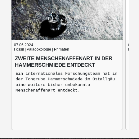
07.06.2024
05.06
Fossil | Paläoökologie | Primaten
Nach d
ZWEITE MENSCHENAFFENART IN DER
BLU
HAMMERSCHMIEDE ENTDECKT
BRO
MO
Ein internationales Forschungsteam hat in
der Tongrube Hammerschmiede im Ostallgäu
Bro
eine weitere bisher unbekannte
mon
Menschenaffenart entdeckt.
zur