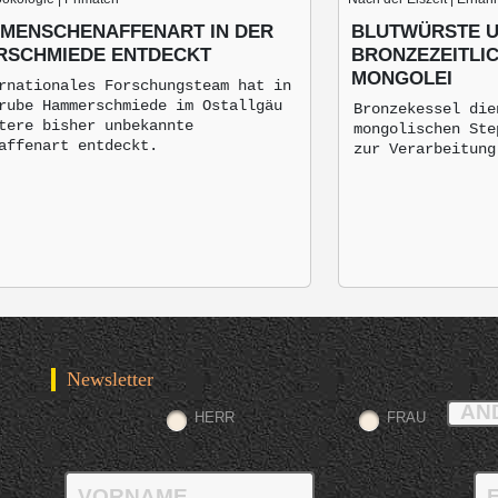
 MENSCHENAFFENART IN DER
BLUTWÜRSTE U
SCHMIEDE ENTDECKT
BRONZEZEITLI
MONGOLEI
rnationales Forschungsteam hat in
rube Hammerschmiede im Ostallgäu
Bronzekessel die
tere bisher unbekannte
mongolischen Ste
affenart entdeckt.
zur Verarbeitung
Newsletter
HERR
FRAU