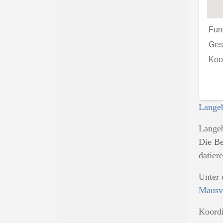
Fun
Gesc
Koo
Lange
Langeb
Die Be
datier
Unter 
Mausvo
Koord