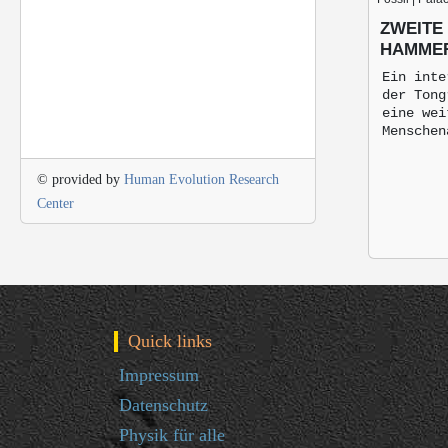
ZWEITE
HAMMER
Ein inte
der Tong
eine wei
Menschen
© provided by
Human Evolution Research
Center
Quick links
Impressum
Datenschutz
Physik für alle