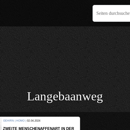
Seiten durchsuch
Langebaanweg
KULTUR
GEHI
WER 
ZW