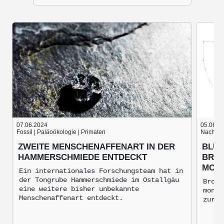
07.06.2024
05.06.2
Fossil | Paläoökologie | Primaten
Nach der
ZWEITE MENSCHENAFFENART IN DER
BLUT
HAMMERSCHMIEDE ENTDECKT
BRON
MON
Ein internationales Forschungsteam hat in
der Tongrube Hammerschmiede im Ostallgäu
Bronz
eine weitere bisher unbekannte
mongo
Menschenaffenart entdeckt.
zur V